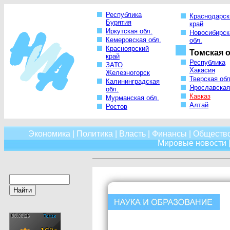
Республика
Краснодарск
Бурятия
край
Иркутская обл.
Новосибирск
Кемеровская обл.
обл.
Красноярский
Томская о
край
Республика
ЗАТО
Хакасия
Железногорск
Тверская обл
Калининградская
Ярославская
обл.
Кавказ
Мурманская обл.
Алтай
Ростов
Экономика
|
Политика
|
Власть
|
Финансы
|
Обществ
Мировые новости
|