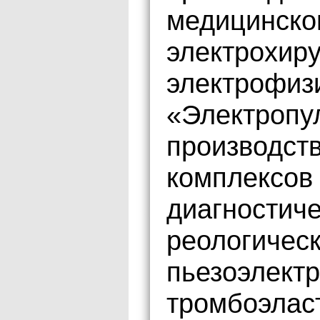
медицинско
электрохиру
электрофиз
«Электропул
производст
комплексов 
диагностич
реологическ
пьезоэлектр
тромбоэлас