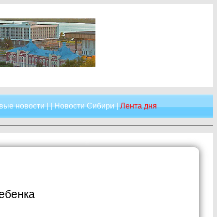
вые новости
| |
Новости Сибири
|
Лента дня
ребенка