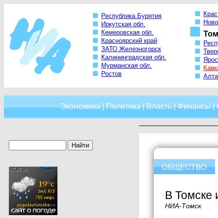
Крас
Республика Бурятия
Ново
Иркутская обл.
Кемеровская обл.
Том
Красноярский край
Респ
ЗАТО Железногорск
Твер
Калининградская обл.
Ярос
Мурманская обл.
Кавк
Ростов
Алта
Экономика
|
Политика
|
Власть
|
Финансы
|
В Томске 
НИА-Томск