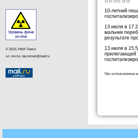
14.07.2011 18:26
10-летний пеш
госпитализир
13 июля в 17.
мальчик переб
результате пр
13 июля в 15.
© 2010, НИА-Томск
прилегающей т
эл. почта: nia.tomsk@mail.ru
госпитализиро
При использовании 