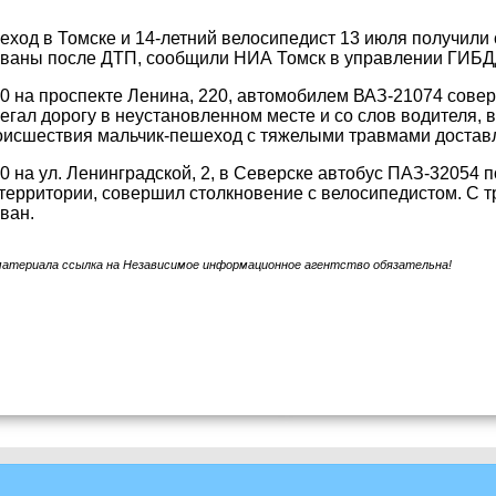
еход в Томске и 14-летний велосипедист 13 июля получили
ованы после ДТП, сообщили НИА Томск в управлении ГИБДД
20 на проспекте Ленина, 220, автомобилем ВАЗ-21074 сове
егал дорогу в неустановленном месте и со слов водителя, 
оисшествия мальчик-пешеход с тяжелыми травмами доставл
50 на ул. Ленинградской, 2, в Северске автобус ПАЗ-32054 
ерритории, совершил столкновение с велосипедистом. С т
ван.
материала ссылка на Независимое информационное агентство обязательна!