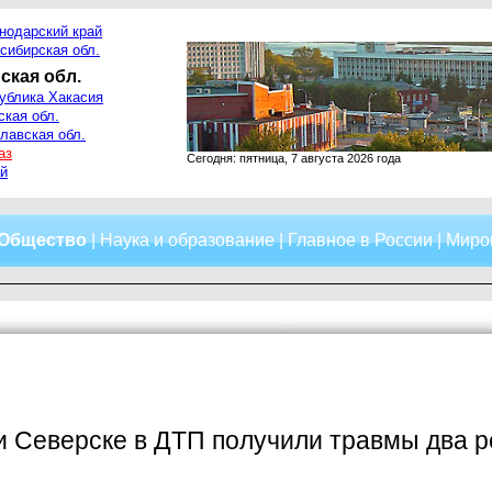
нодарский край
сибирская обл.
ская обл.
ублика Хакасия
ская обл.
лавская обл.
аз
Сегодня: пятница, 7 августа 2026 года
й
Общество
|
Наука и образование
|
Главное в России
|
Миро
и Северске в ДТП получили травмы два 