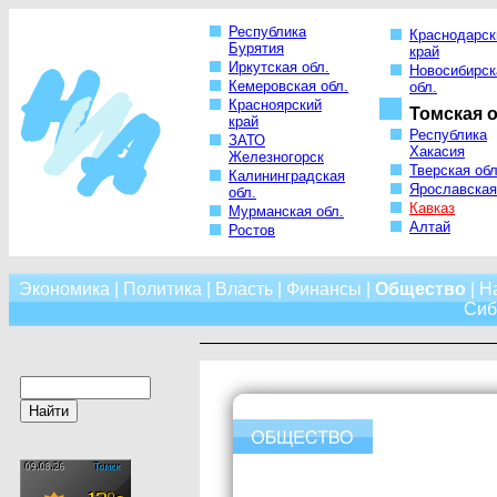
Республика
Краснодарск
Бурятия
край
Иркутская обл.
Новосибирск
Кемеровская обл.
обл.
Красноярский
Томская о
край
Республика
ЗАТО
Хакасия
Железногорск
Тверская обл
Калининградская
Ярославская
обл.
Кавказ
Мурманская обл.
Алтай
Ростов
Экономика
|
Политика
|
Власть
|
Финансы
|
Общество
|
Н
Сиб