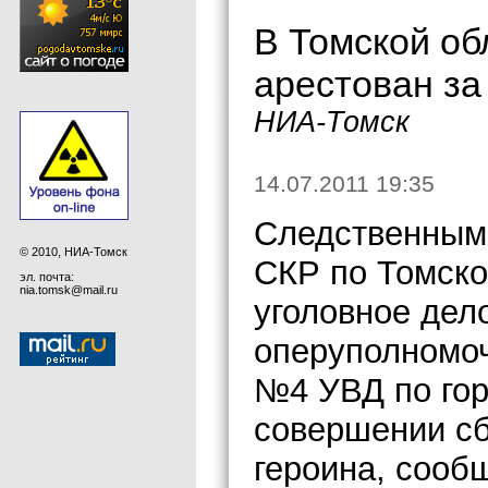
В Томской об
арестован за
НИА-Томск
14.07.2011 19:35
Следственным 
© 2010, НИА-Томск
СКР по Томско
эл. почта:
nia.tomsk@mail.ru
уголовное дел
оперуполномо
№4 УВД по гор
совершении сб
героина, сооб