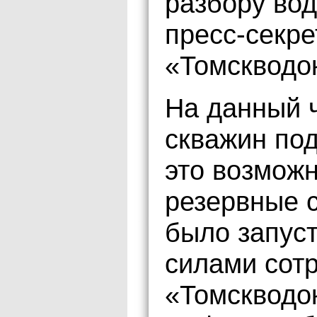
разбору во
пресс-секр
«Томскводо
На данный ч
скважин по
это возмож
резервные 
было запус
силами сот
«Томскводо