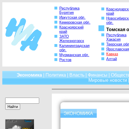
Республика
Краснодарск
Бурятия
край
Иркутская обл.
Новосибирск
Кемеровская обл.
обл.
Красноярский
Томская о
край
Республика
ЗАТО
Хакасия
Железногорск
Тверская обл
Калининградская
Ярославская
обл.
Кавказ
Мурманская обл.
Алтай
Ростов
Экономика
|
Политика
|
Власть
|
Финансы
|
Общест
Мировые новости
|