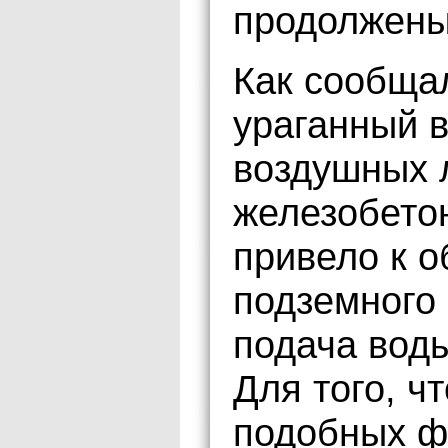
продолжены
Как сообщал
ураганный в
воздушных 
железобето
привело к 
подземного 
подача воды
Для того, ч
подобных ф