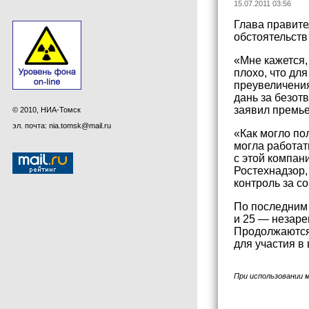
15.07.2011 03:56
Глава правите
обстоятельств
«Мне кажется,
плохо, что дл
преувеличения
дань за безот
заявил премье
© 2010, НИА-Томск
эл. почта: nia.tomsk@mail.ru
«Как могло по
могла работат
с этой компан
Ростехнадзор,
контроль за с
По последним 
и 25 — незаре
Продолжаются 
для участия в
При использовании 