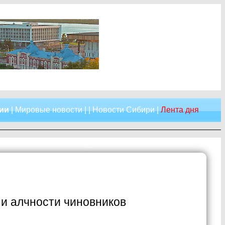
сии
|
Мировые новости
| |
Новости Сибири
|
Лента дня
 и алчности чиновников