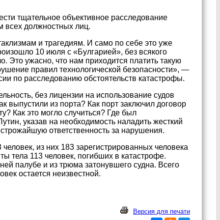
вести тщательное объективное расследование
м всех должностных лиц.
таклизмам и трагедиям. И само по себе это уже
произошло 10 июля с «Булгарией», без всякого
ло. Это ужасно, что нам приходится платить такую
нарушение правил технологической безопасности», —
сии по расследованию обстоятельств катастрофы.
ельность, без лицензии на использование судов
к выпустили из порта? Как порт заключил договор
у? Как это могло случиться? Где был
Путин, указав на необходимость наладить жесткий
и строжайшую ответственность за нарушения.
 человек, из них 183 зарегистрированных человека
ты тела 113 человек, погибших в катастрофе.
ей палубе и из трюма затонувшего судна. Всего
овек остается неизвестной.
Версия для печати