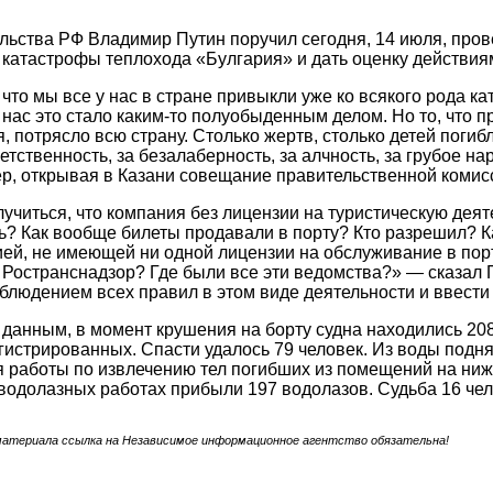
льства РФ Владимир Путин поручил сегодня, 14 июля, про
 катастрофы теплохода «Булгария» и дать оценку действия
 что мы все у нас в стране привыкли уже ко всякого рода ка
я нас это стало каким-то полуобыденным делом. Но то, что 
, потрясло всю страну. Столько жертв, столько детей погиб
ветственность, за безалаберность, за алчность, за грубое 
р, открывая в Казани совещание правительственной комис
лучиться, что компания без лицензии на туристическую деят
ь? Как вообще билеты продавали в порту? Кто разрешил? Ка
ией, не имеющей ни одной лицензии на обслуживание в порт
 Ространснадзор? Где были все эти ведомства?» — сказал 
облюдением всех правил в этом виде деятельности и ввест
данным, в момент крушения на борту судна находились 208
гистрированных. Спасти удалось 79 человек. Из воды подня
работы по извлечению тел погибших из помещений на нижн
 водолазных работах прибыли 197 водолазов. Судьба 16 чел
материала ссылка на Независимое информационное агентство обязательна!