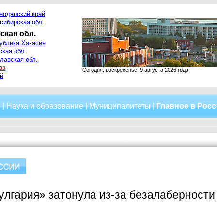
нодарский край
сибирская обл.
ская обл.
ублика Хакасия
ская обл.
лавская обл.
аз
Сегодня: воскресенье, 9 августа 2026 года
й
о
|
Наука и образование
|
Муниципалитеты
|
Главное в Рос
улгария» затонула из-за безалаберности