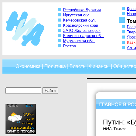
Крас
Республика Бурятия
Ново
Иркутская обл.
Кемеровская обл.
Том
Красноярский край
Респ
ЗАТО Железногорск
Твер
Калининградская обл.
Ярос
Мурманская обл.
Кавк
Ростов
Алта
Экономика
|
Политика
|
Власть
|
Финансы
|
Обществ
Путин: «Б
НИА-Томск