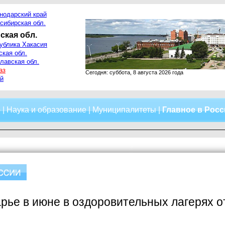
нодарский край
сибирская обл.
ская обл.
ублика Хакасия
ская обл.
лавская обл.
аз
Сегодня: суббота, 8 августа 2026 года
й
о
|
Наука и образование
|
Муниципалитеты
|
Главное в Рос
рье в июне в оздоровительных лагерях о