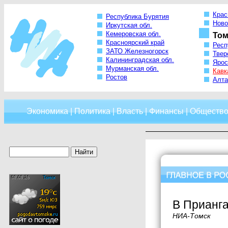
Крас
Республика Бурятия
Ново
Иркутская обл.
Кемеровская обл.
Том
Красноярский край
Респ
ЗАТО Железногорск
Твер
Калининградская обл.
Ярос
Мурманская обл.
Кавк
Ростов
Алта
Экономика
|
Политика
|
Власть
|
Финансы
|
Обществ
В Прианга
НИА-Томск