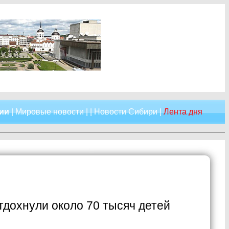
сии
|
Мировые новости
| |
Новости Сибири
|
Лента дня
тдохнули около 70 тысяч детей