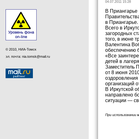
04.07.2011 15:28
В Приангарье 
Правительства
в Приангарье.
Всего в Иркут
загородных ст
того, в июне 
Валентина Воб
© 2010, НИА-Томск
обеспечению б
«Все заинтере
эл. почта: nia.tomsk@mail.ru
детей в лагер
Заместитель П
от 8 июня 201
оздоровления 
организаций о
В Иркутской о
направлено бо
ситуации — св
При использовании 