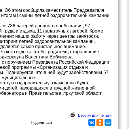
ка. Об этом сообщила заместитель Председателя
 итогам I смены летней оздоровительной кампании
исле 786 лагерей дневного пребывания, 57
 труда и отдыха, 11 палаточных лагерей. Кроме
олетних нашли работу через центры занятости.
ниторинг летней оздоровительной кампании,
уделяется самое пристальное внимание.
тского отдыха, чтобы родители, отправившие
подчеркнула Валентина Вобликова.
ии с поручением Президента Российской Федерации
елевой программы «Организация отдыха и
ы. Планируется, что в ней будут задействованы 57
9 муниципальных.
 детскую оздоровительную кампанию будет
ми детей, находящихся в трудной жизненной
убернатора и Правительства Иркутской области.
Версия для печати
Поделиться