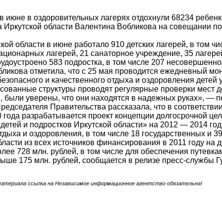
в июне в оздоровительных лагерях отдохнули 68234 ребен
 Иркутской области Валентина Вобликова на совещании по
ской области в июне работало 910 детских лагерей, в том ч
ационарных лагерей, 21 санаторное учреждение, 35 лагерей
трудоустроено 583 подростка, в том числе 207 несовершенн
ликова отметила, что с 25 мая проводится ежедневный мо
езопасного и качественного отдыха и оздоровления детей 
сованные структуры проводят регулярные проверки мест де
я, были уверены, что они находятся в надежных руках», — 
редседателя Правительства рассказала, что в соответств
0 года разрабатывается проект концепции долгосрочной ц
детей и подростков Иркутской области» на 2012 — 2014 год
тдыха и оздоровления, в том числе 18 государственных и 3
бласти из всех источников финансирования в 2011 году на
лее 728 млн. рублей, в том числе для обеспечения путевка
ыше 175 млн. рублей, сообщается в релизе пресс-службы Г
материала ссылка на Независимое информационное агентство обязательна!