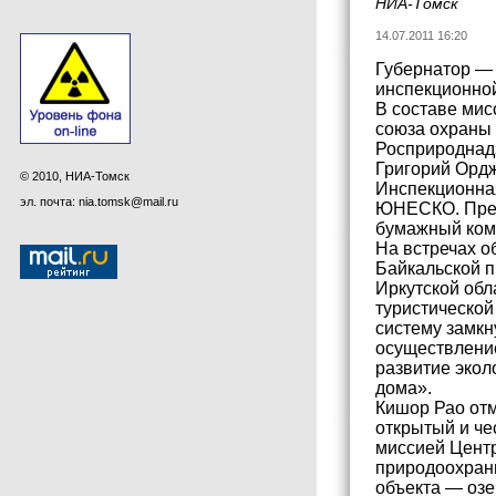
НИА-Томск
14.07.2011 16:20
Губернатор — 
инспекционно
В составе ми
союза охраны 
Росприроднад
Григорий Орд
© 2010, НИА-Томск
Инспекционная
эл. почта: nia.tomsk@mail.ru
ЮНЕСКО. Предс
бумажный комб
На встречах о
Байкальской п
Иркутской обл
туристической
систему замкн
осуществление
развитие экол
дома».
Кишор Рао отм
открытый и че
миссией Цент
природоохранн
объекта — озе