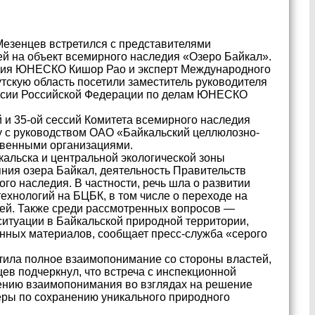
Мезенцев встретился с представителями
 на объект всемирного наследия «Озеро Байкал».
едия ЮНЕСКО Кишор Рао и эксперт Международного
скую область посетили заместитель руководителя
иссии Российской Федерации по делам ЮНЕСКО
 и 35-ой сессий Комитета всемирного наследия
у с руководством ОАО «Байкальский целлюлозно-
твенными организациями.
кальска и центральной экологической зоны
ния озера Байкал, деятельность Правительств
го наследия. В частности, речь шла о развитии
хнологий на БЦБК, в том числе о переходе на
лей. Также среди рассмотренных вопросов —
итуации в Байкальской природной территории,
анных материалов, сообщает пресс-служба «серого
етила полное взаимопонимание со стороны властей,
ев подчеркнул, что встреча с инспекционной
нию взаимопонимания во взглядах на решение
меры по сохранению уникального природного