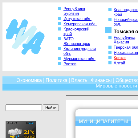
Республика
Краснодарск
Бурятия
край
Иркутская обл.
Новосибирск
Кемеровская обл.
обл.
Красноярский
Томская о
край
Республика
ЗАТО
Хакасия
Железногорск
Тверская обл
Калининградская
Ярославская
обл.
Кавказ
Мурманская обл.
Алтай
Ростов
Экономика
|
Политика
|
Власть
|
Финансы
|
Обществ
Мировые новости